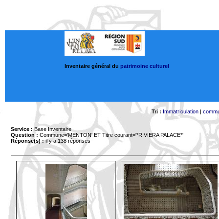
Inventaire général du
patrimoine culturel
Tri :
Immatriculation
|
comm
Service :
Base Inventaire
Question :
Commune='MENTON'
ET Titre courant='*RIVIERA PALACE*'
Réponse(s) :
il y a 138 réponses