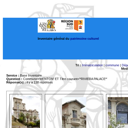
Inventaire général du
patrimoine culturel
Tri :
Immatriculation
|
commune
|
Dép
Mode
Service :
Base Inventaire
Question :
Commune='MENTON'
ET Titre courant='*RIVIERA PALACE*'
Réponse(s) :
il y a 138 réponses