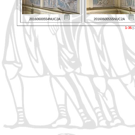
20160600554NUC2A
20160600555NUC2A
1-35
|