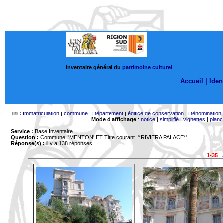
Inventaire général du
patrimoine culturel
Accueil |
Ident
Tri :
Immatriculation
|
commune
|
Département
|
édifice de conservation
|
Dénomination
Mode d'affichage
:
notice
|
simplifié
|
vignettes
|
planc
Service :
Base Inventaire
Question :
Commune='MENTON'
ET Titre courant='*RIVIERA PALACE*'
Réponse(s) :
il y a 138 réponses
1-35
|