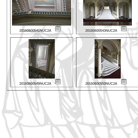
20160600541NUC2A
20160600543NUC2A
20160600549NUC2A
20160600550NUC2A