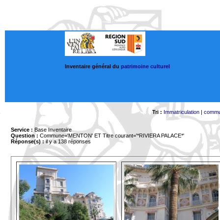
Inventaire général du
patrimoine culturel
Tri :
Immatriculation
|
comm
Service :
Base Inventaire
Question :
Commune='MENTON'
ET Titre courant='*RIVIERA PALACE*'
Réponse(s) :
il y a 138 réponses