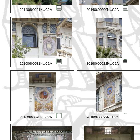
20140600201NUC2A
20140600200NUC2A
20160600521NUC2A
20160600522NUC2A
20160600528NUC2A
20160600529NUC2A