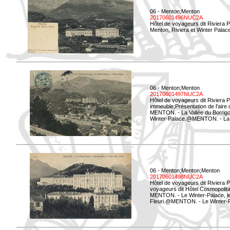
06 - Menton;Menton
20170601496NUC2A
Hôtel de voyageurs dit Riviera 
Menton, Riviera et Winter Palac
06 - Menton;Menton
20170601497NUC2A
Hôtel de voyageurs dit Riviera 
immeuble;Présentation de l'aire
MENTON. - La Vallée du Borrigo 
Winter-Palace.@MENTON. - La Val
06 - Menton;Menton;Menton
20170601498NUC2A
Hôtel de voyageurs dit Riviera 
voyageurs dit Hôtel Cosmopolita
MENTON. - Le Winter-Palace, le 
Fleuri.@MENTON. - Le Winter-Pal