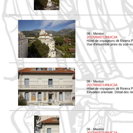
06 - Menton
20170600713NUC2A
Hôtel de voyageurs dit Riviera 
Vue d'ensemble prise du sud-est
06 - Menton
20170600714NUC2A
Hôtel de voyageurs dit Riviera 
Elévation orientale. Détail des n
06 - Menton
20170600715NUC2A