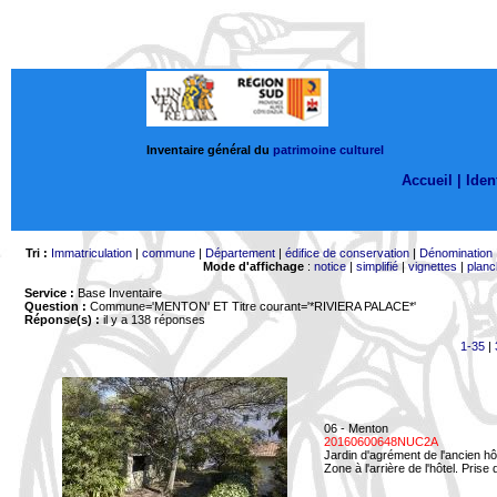
Inventaire général du
patrimoine culturel
Accueil |
Ident
Tri :
Immatriculation
|
commune
|
Département
|
édifice de conservation
|
Dénomination
Mode d'affichage
:
notice
|
simplifié
|
vignettes
|
planc
Service :
Base Inventaire
Question :
Commune='MENTON'
ET Titre courant='*RIVIERA PALACE*'
Réponse(s) :
il y a 138 réponses
1-35
|
06 - Menton
20160600648NUC2A
Jardin d'agrément de l'ancien hô
Zone à l'arrière de l'hôtel. Prise 