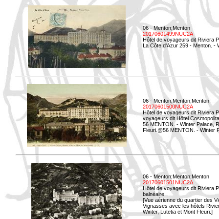
06 - Menton;Menton
20170601499NUC2A
Hôtel de voyageurs dit Riviera 
La Côte d'Azur 259 - Menton. -
06 - Menton;Menton;Menton
20170601500NUC2A
Hôtel de voyageurs dit Riviera 
voyageurs dit Hôtel Cosmopolita
56 MENTON. - Winter Palace, Ri
Fleuri.@56 MENTON. - Winter Pal
06 - Menton;Menton;Menton
20170601501NUC2A
Hôtel de voyageurs dit Riviera 
balnéaire
[Vue aérienne du quartier des Vi
Vignasses avec les hôtels Rivier
Winter, Lutetia et Mont Fleuri.]