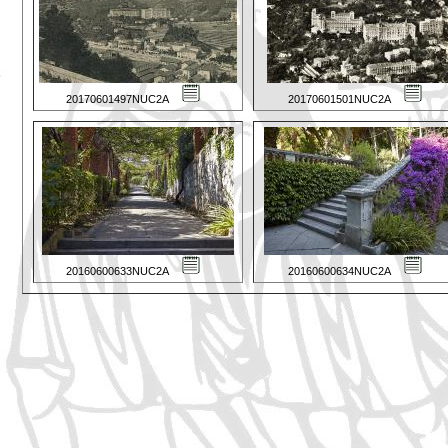
20170601497NUC2A
20170601501NUC2A
20160600633NUC2A
20160600634NUC2A