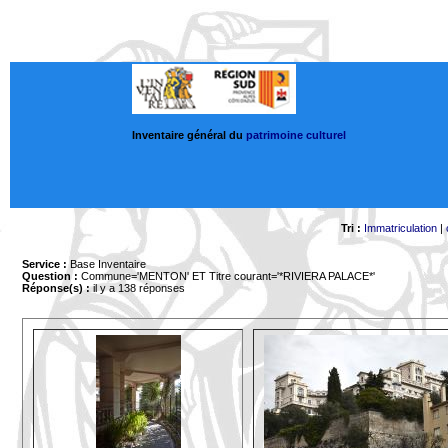
Inventaire général du
patrimoine culturel
Tri :
Immatriculation
|
Service :
Base Inventaire
Question :
Commune='MENTON'
ET Titre courant='*RIVIERA PALACE*'
Réponse(s) :
il y a 138 réponses