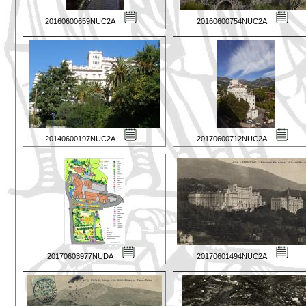
20160600659NUC2A
20160600754NUC2A
20140600197NUC2A
20170600712NUC2A
20170603977NUDA
20170601494NUC2A