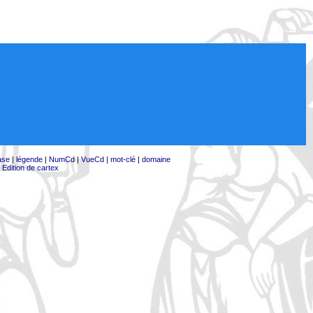
ase
|
légende
|
NumCd
|
VueCd
|
mot-clé
|
domaine
|
Edition de cartex