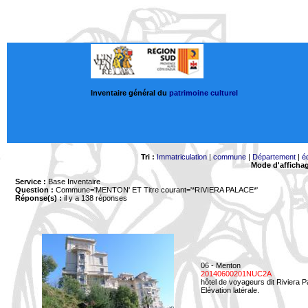
Inventaire général du
patrimoine culturel
Tri :
Immatriculation
|
commune
|
Département
|
é
Mode d'afficha
Service :
Base Inventaire
Question :
Commune='MENTON'
ET Titre courant='*RIVIERA PALACE*'
Réponse(s) :
il y a 138 réponses
06 - Menton
20140600201NUC2A
hôtel de voyageurs dit Riviera 
Elévation latérale.