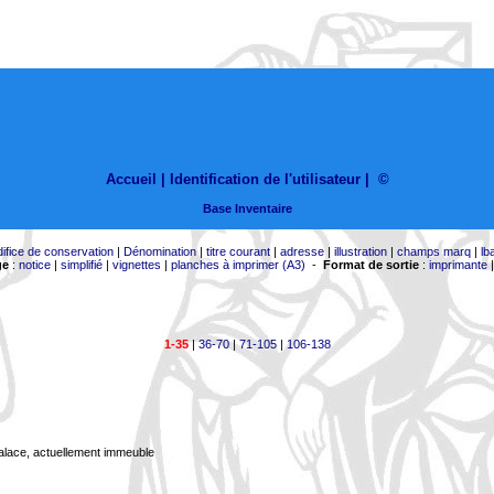
Accueil |
Identification de l'utilisateur
|
©
Base Inventaire
difice de conservation
|
Dénomination
|
titre courant
|
adresse
|
illustration
|
champs marq
|
lb
ge
:
notice
|
simplifié
|
vignettes
|
planches à imprimer (A3)
-
Format de sortie
:
imprimante
1-35
|
36-70
|
71-105
|
106-138
Palace, actuellement immeuble