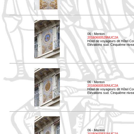
06 - Menton
20160600529NUC2A
Hôtel de voyageurs dit Hôtel Co
Elévations sud. Cinquième nivea
06 - Menton
20160600530NUC2A
Hôtel de voyageurs dit Hôtel Co
Elévations sud. Cinquième nive
06 - Menton
20160600531NUC2A