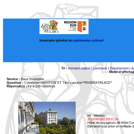
Inventaire général du
patrimoine culturel
Tri :
Immatriculation
|
commune
|
Département
|
é
Mode d'afficha
Service :
Base Inventaire
Question :
Commune='MENTON'
ET Titre courant='*RIVIERA PALACE*'
Réponse(s) :
il y a 138 réponses
06 - Menton
20160600623NUC2A
Hôtel de voyageurs dit Hôtel Co
Elévation sud prise en enfilade 