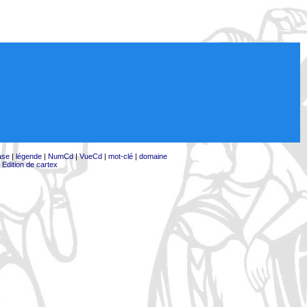
ase
|
légende
|
NumCd
|
VueCd
|
mot-clé
|
domaine
|
Edition de cartex