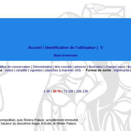
Accueil |
Identification de l'utilisateur
|
©
Base Inventaire
difice de conservation
|
Dénomination
|
titre courant
|
adresse
|
illustration
|
champs marq
|
lb
ge
:
notice
|
simplifié
|
vignettes
|
planches à imprimer (A3)
-
Format de sortie
:
imprimante
1-35
|
36-70
|
71-105
|
106-138
smopolitain, puis Riviera Palace, actuellement immeuble
à hauteur du deuxième étage. A droite, le Winter Palace.