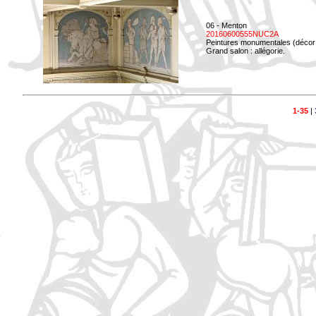
06 - Menton
20160600555NUC2A
Peintures monumentales (décor i
Grand salon : allégorie.
1-35
|