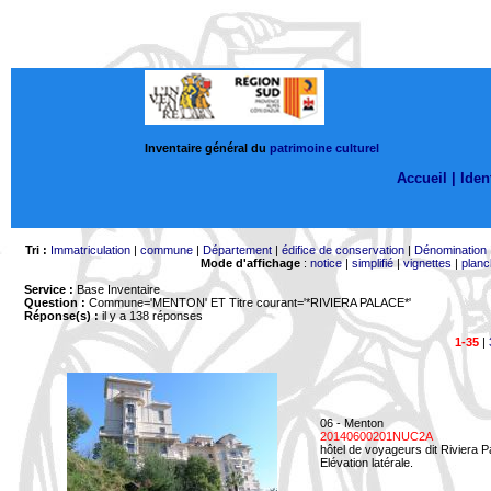
Inventaire général du
patrimoine culturel
Accueil |
Ident
Tri :
Immatriculation
|
commune
|
Département
|
édifice de conservation
|
Dénomination
Mode d'affichage
:
notice
|
simplifié
|
vignettes
|
planc
Service :
Base Inventaire
Question :
Commune='MENTON'
ET Titre courant='*RIVIERA PALACE*'
Réponse(s) :
il y a 138 réponses
1-35
|
06 - Menton
20140600201NUC2A
hôtel de voyageurs dit Riviera 
Elévation latérale.