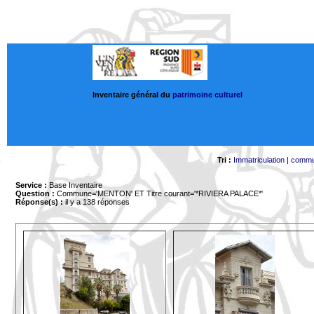
Inventaire général du
patrimoine culturel
Tri :
Immatriculation
|
comm
Service :
Base Inventaire
Question :
Commune='MENTON'
ET Titre courant='*RIVIERA PALACE*'
Réponse(s) :
il y a 138 réponses