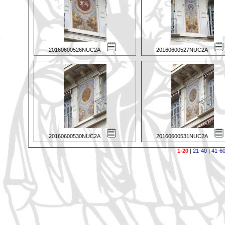
20160600526NUC2A
20160600527NUC2A
20160600530NUC2A
20160600531NUC2A
1-20
|
21-40
|
41-6