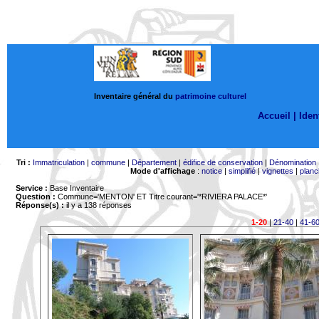
Inventaire général du
patrimoine culturel
Accueil |
Ident
Tri :
Immatriculation
|
commune
|
Département
|
édifice de conservation
|
Dénomination
Mode d'affichage
:
notice
|
simplifié
|
vignettes
|
planc
Service :
Base Inventaire
Question :
Commune='MENTON'
ET Titre courant='*RIVIERA PALACE*'
Réponse(s) :
il y a 138 réponses
1-20
|
21-40
|
41-6