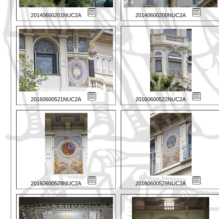
20140600201NUC2A
20140600200NUC2A
20160600521NUC2A
20160600522NUC2A
20160600528NUC2A
20160600529NUC2A