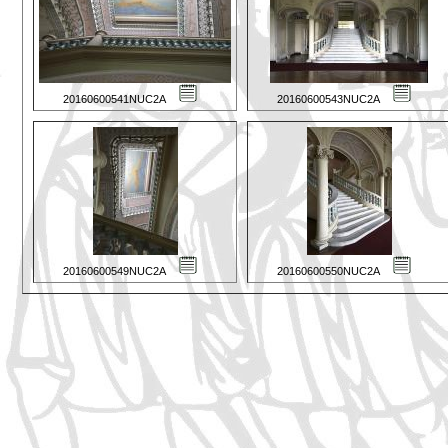
20160600541NUC2A
20160600543NUC2A
20160600549NUC2A
20160600550NUC2A