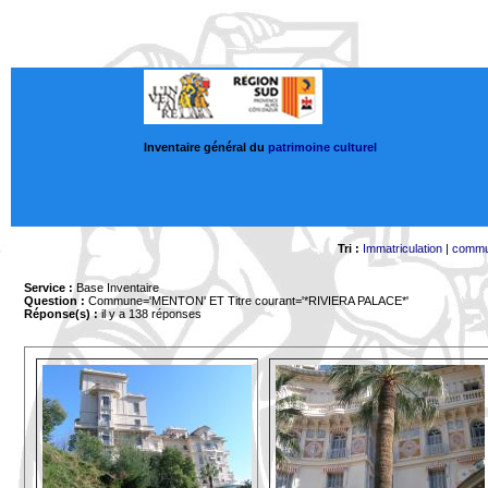
Inventaire général du
patrimoine culturel
Tri :
Immatriculation
|
comm
Service :
Base Inventaire
Question :
Commune='MENTON'
ET Titre courant='*RIVIERA PALACE*'
Réponse(s) :
il y a 138 réponses