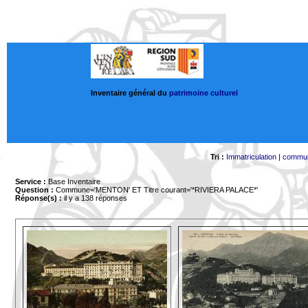
Inventaire général du
patrimoine culturel
Tri :
Immatriculation
|
commu
Service :
Base Inventaire
Question :
Commune='MENTON'
ET Titre courant='*RIVIERA PALACE*'
Réponse(s) :
il y a 138 réponses