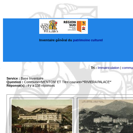
Inventaire général du
patrimoine culturel
Tri :
Immatriculation
|
commu
Service :
Base Inventaire
Question :
Commune='MENTON'
ET Titre courant='*RIVIERA PALACE*'
Réponse(s) :
il y a 138 réponses