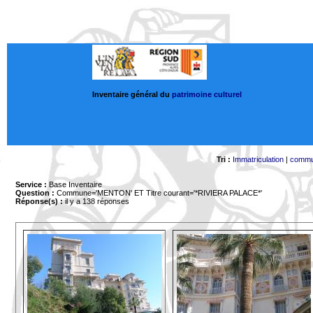
Inventaire général du
patrimoine culturel
Tri :
Immatriculation
|
comm
Service :
Base Inventaire
Question :
Commune='MENTON'
ET Titre courant='*RIVIERA PALACE*'
Réponse(s) :
il y a 138 réponses