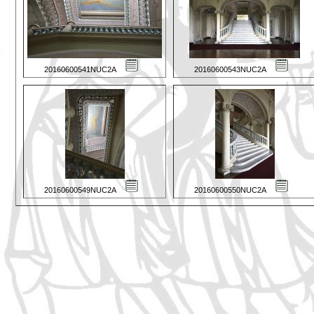
20160600541NUC2A
20160600543NUC2A
20160600549NUC2A
20160600550NUC2A