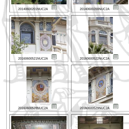
20140600201NUC2A
20140600200NUC2A
20160600521NUC2A
20160600522NUC2A
20160600528NUC2A
20160600529NUC2A