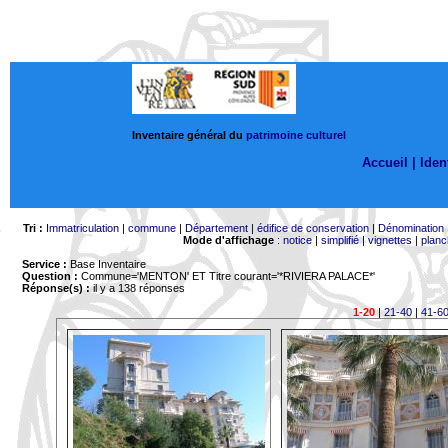
Inventaire général du
patrimoine culturel
Accueil |
Ident
Tri :
Immatriculation
|
commune
|
Département
|
édifice de conservation
|
Dénomination
Mode d'affichage
:
notice
|
simplifié
|
vignettes
|
planc
Service :
Base Inventaire
Question :
Commune='MENTON'
ET Titre courant='*RIVIERA PALACE*'
Réponse(s) :
il y a 138 réponses
1-20
|
21-40
|
41-6