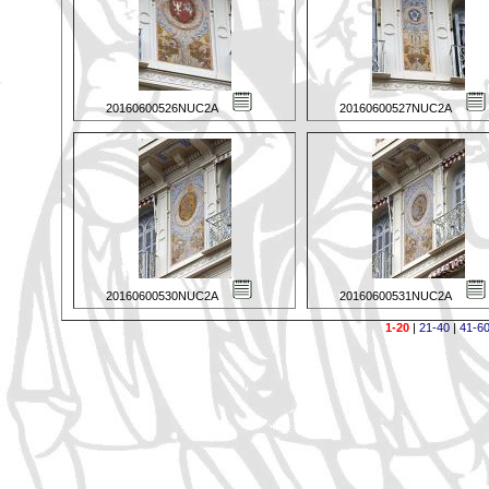
20160600526NUC2A
20160600527NUC2A
20160600530NUC2A
20160600531NUC2A
1-20
|
21-40
|
41-6