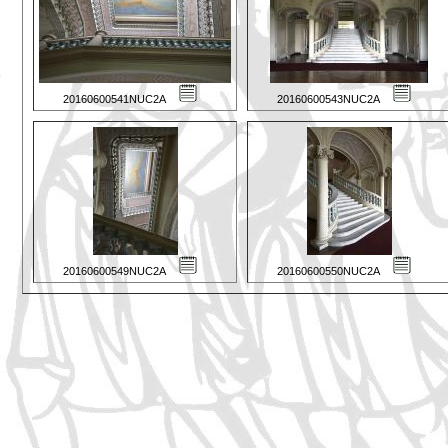
20160600541NUC2A
20160600543NUC2A
20160600549NUC2A
20160600550NUC2A