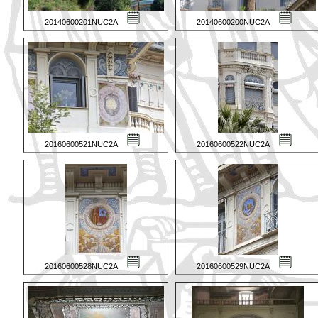
20140600201NUC2A
20140600200NUC2A
20160600521NUC2A
20160600522NUC2A
20160600528NUC2A
20160600529NUC2A