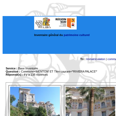
Inventaire général du
patrimoine culturel
Tri :
Immatriculation
|
comm
Service :
Base Inventaire
Question :
Commune='MENTON'
ET Titre courant='*RIVIERA PALACE*'
Réponse(s) :
il y a 138 réponses