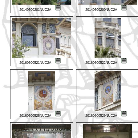
20140600201NUC2A
20140600200NUC2A
20160600521NUC2A
20160600522NUC2A
20160600528NUC2A
20160600529NUC2A