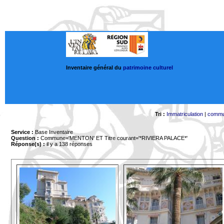
Inventaire général du
patrimoine culturel
Tri :
Immatriculation
|
comm
Service :
Base Inventaire
Question :
Commune='MENTON'
ET Titre courant='*RIVIERA PALACE*'
Réponse(s) :
il y a 138 réponses