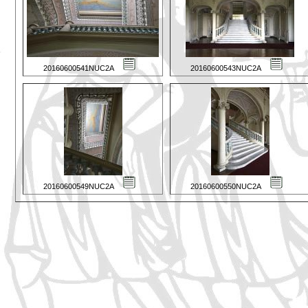
20160600541NUC2A
20160600543NUC2A
20160600549NUC2A
20160600550NUC2A