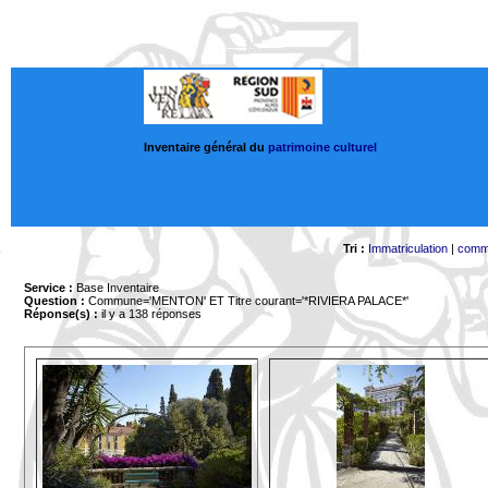
Inventaire général du
patrimoine culturel
Tri :
Immatriculation
|
comm
Service :
Base Inventaire
Question :
Commune='MENTON'
ET Titre courant='*RIVIERA PALACE*'
Réponse(s) :
il y a 138 réponses