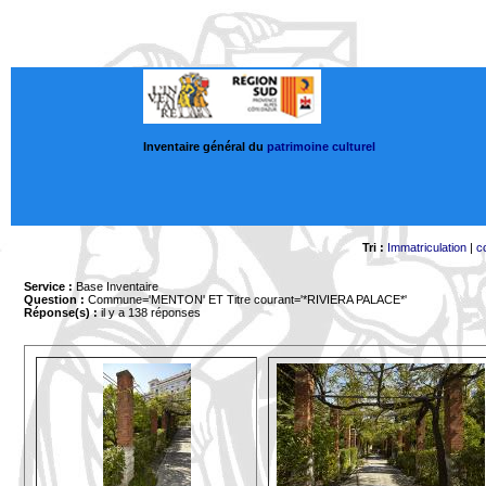
Inventaire général du
patrimoine culturel
Tri :
Immatriculation
|
c
Service :
Base Inventaire
Question :
Commune='MENTON'
ET Titre courant='*RIVIERA PALACE*'
Réponse(s) :
il y a 138 réponses