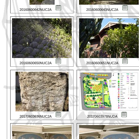
20160600642NUC2A
20160600643NUC2A
20160600650NUC2A
20160600651NUC2A
20170603636NUC2A
20170603978NUDA