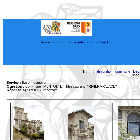
Inventaire général du
patrimoine culturel
Tri :
Immatriculation
|
commune
|
Dép
Mode
Service :
Base Inventaire
Question :
Commune='MENTON'
ET Titre courant='*RIVIERA PALACE*'
Réponse(s) :
il y a 138 réponses