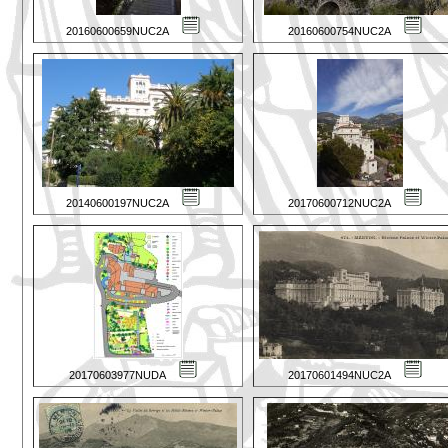
20160600659NUC2A
20160600754NUC2A
20140600197NUC2A
20170600712NUC2A
20170603977NUDA
20170601494NUC2A