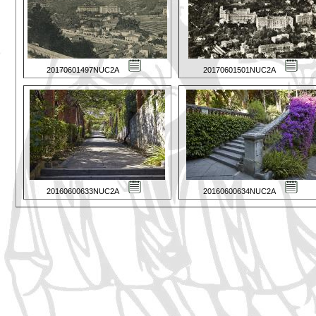
20170601497NUC2A
20170601501NUC2A
20160600633NUC2A
20160600634NUC2A