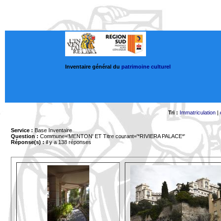
Inventaire général du
patrimoine culturel
Tri :
Immatriculation
|
Service :
Base Inventaire
Question :
Commune='MENTON'
ET Titre courant='*RIVIERA PALACE*'
Réponse(s) :
il y a 138 réponses