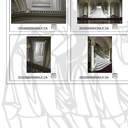
20160600541NUC2A
20160600543NUC2A
20160600549NUC2A
20160600550NUC2A