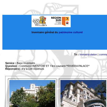
Inventaire général du
patrimoine culturel
Tri :
Immatriculation
|
comm
Service :
Base Inventaire
Question :
Commune='MENTON'
ET Titre courant='*RIVIERA PALACE*'
Réponse(s) :
il y a 138 réponses