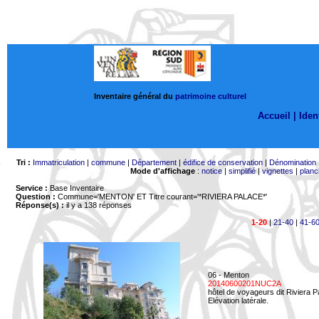
Inventaire général du
patrimoine culturel
Accueil |
Ident
Tri :
Immatriculation
|
commune
|
Département
|
édifice de conservation
|
Dénomination
Mode d'affichage
:
notice
|
simplifié
|
vignettes
|
planc
Service :
Base Inventaire
Question :
Commune='MENTON'
ET Titre courant='*RIVIERA PALACE*'
Réponse(s) :
il y a 138 réponses
1-20
|
21-40
|
41-6
06 - Menton
20140600201NUC2A
hôtel de voyageurs dit Riviera 
Elévation latérale.