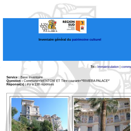
Inventaire général du
patrimoine culturel
Tri :
Immatriculation
|
comm
Service :
Base Inventaire
Question :
Commune='MENTON'
ET Titre courant='*RIVIERA PALACE*'
Réponse(s) :
il y a 138 réponses