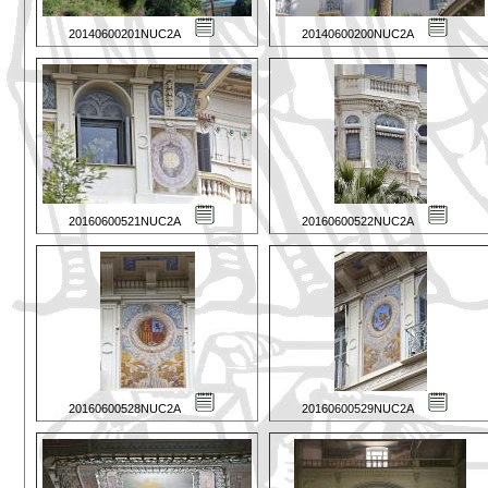
20140600201NUC2A
20140600200NUC2A
20160600521NUC2A
20160600522NUC2A
20160600528NUC2A
20160600529NUC2A