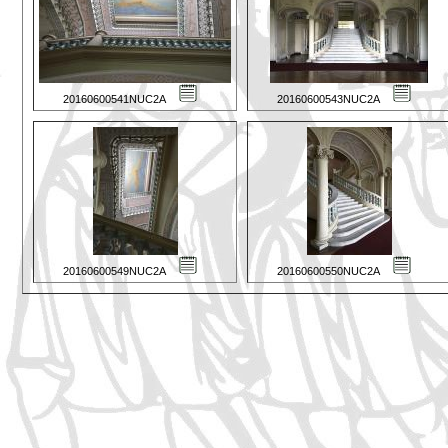
20160600541NUC2A
20160600543NUC2A
20160600549NUC2A
20160600550NUC2A