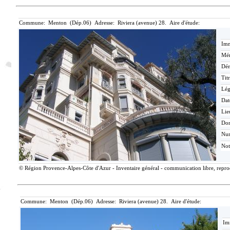
Commune: Menton (Dép.06) Adresse: Riviera (avenue) 28. Aire d'étude:
Imm
Mér
Dén
Tit
Lé
Dat
Lie
Do
Nu
Not
© Région Provence-Alpes-Côte d'Azur - Inventaire général - communication libre, reprodu
Commune: Menton (Dép.06) Adresse: Riviera (avenue) 28. Aire d'étude:
Im