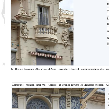
D
T
L
D
A
N
N
(c) Région Provence-Alpes-Côte d'Azur - Inventaire général - communication libre, rep
Commune: Menton (Dép.06) Adresse: 28 avenue Riviera les Vignasses Menton. Ai
I
M