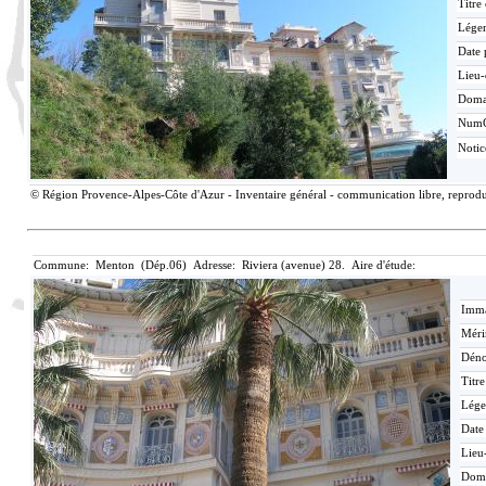
Titre
Lége
Date 
Lieu-
Doma
Num
Noti
© Région Provence-Alpes-Côte d'Azur - Inventaire général - communication libre, reproduc
Commune: Menton (Dép.06) Adresse: Riviera (avenue) 28. Aire d'étude:
Imma
Méri
Déno
Titr
Lége
Date
Lieu
Dom