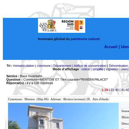
Inventaire général du
patrimoine culturel
Accueil |
Ident
Tri :
Immatriculation
|
commune
|
Département
|
édifice de conservation
|
Dénomination
Mode d'affichage
:
notice
|
simplifié
|
vignettes
|
planc
Service :
Base Inventaire
Question :
Commune='MENTON'
ET Titre courant='*RIVIERA PALACE*'
Réponse(s) :
il y a 138 réponses
1-20
|
21-40
|
41-6
Commune: Menton (Dép.06) Adresse: Riviera (avenue) 28. Aire d'étude:
Immat
Mérim
Déno