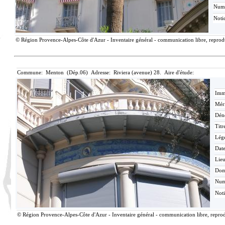
Num
Noti
© Région Provence-Alpes-Côte d'Azur - Inventaire général - communication libre, reproduc
Commune: Menton (Dép.06) Adresse: Riviera (avenue) 28. Aire d'étude:
Imma
Méri
Dén
Titr
Lég
Date
Lieu
Dom
Nu
Not
© Région Provence-Alpes-Côte d'Azur - Inventaire général - communication libre, reprodu