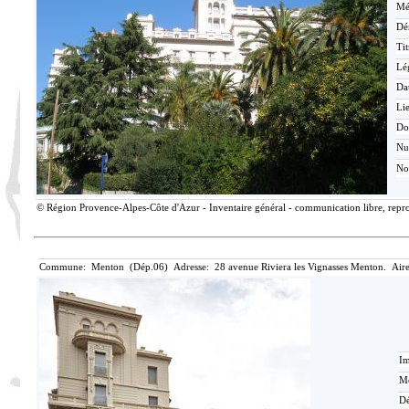
Mé
Dé
Tit
Lé
Da
Lie
Do
N
No
© Région Provence-Alpes-Côte d'Azur - Inventaire général - communication libre, reprod
Commune: Menton (Dép.06) Adresse: 28 avenue Riviera les Vignasses Menton. Aire
Im
Mé
Dé