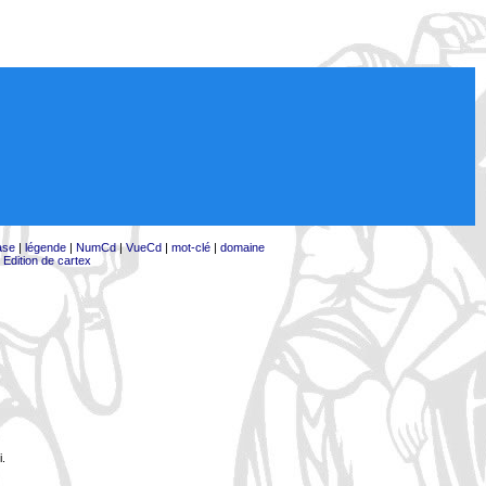
ase
|
légende
|
NumCd
|
VueCd
|
mot-clé
|
domaine
|
Edition de cartex
i.