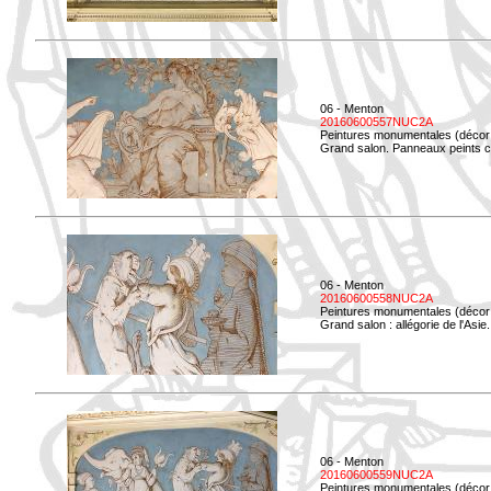
06 - Menton
20160600557NUC2A
Peintures monumentales (décor i
Grand salon. Panneaux peints co
06 - Menton
20160600558NUC2A
Peintures monumentales (décor i
Grand salon : allégorie de l'Asie.
06 - Menton
20160600559NUC2A
Peintures monumentales (décor i