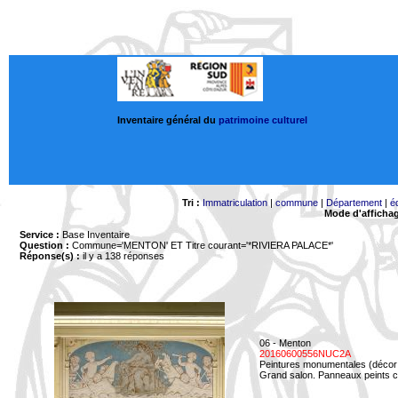
Inventaire général du
patrimoine culturel
Tri :
Immatriculation
|
commune
|
Département
|
é
Mode d'afficha
Service :
Base Inventaire
Question :
Commune='MENTON'
ET Titre courant='*RIVIERA PALACE*'
Réponse(s) :
il y a 138 réponses
06 - Menton
20160600556NUC2A
Peintures monumentales (décor i
Grand salon. Panneaux peints co