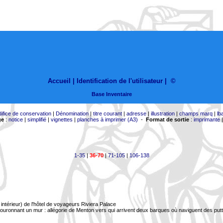
Accueil |
Identification de l'utilisateur
|
©
Base Inventaire
difice de conservation
|
Dénomination
|
titre courant
|
adresse
|
illustration
|
champs marq
|
lb
ge
:
notice
|
simplifié
|
vignettes
|
planches à imprimer (A3)
-
Format de sortie
:
imprimante
1-35
|
36-70
|
71-105
|
106-138
ntérieur) de l'hôtel de voyageurs Riviera Palace
uronnant un mur : allégorie de Menton vers qui arrivent deux barques où naviguent des putt