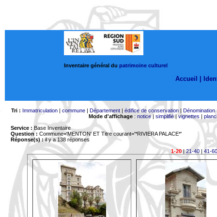
Inventaire général du
patrimoine culturel
Accueil |
Ident
Tri :
Immatriculation
|
commune
|
Département
|
édifice de conservation
|
Dénomination
Mode d'affichage
:
notice
|
simplifié
|
vignettes
|
planc
Service :
Base Inventaire
Question :
Commune='MENTON'
ET Titre courant='*RIVIERA PALACE*'
Réponse(s) :
il y a 138 réponses
1-20
|
21-40
|
41-6