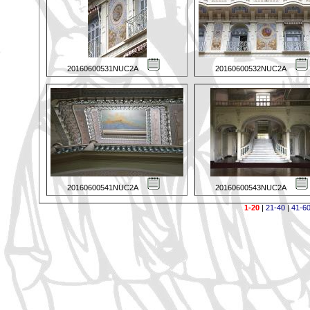
20160600531NUC2A
20160600532NUC2A
20160600541NUC2A
20160600543NUC2A
1-20
|
21-40
|
41-6