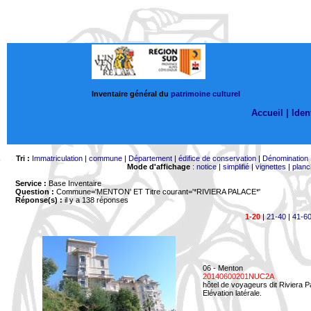
Inventaire général du
patrimoine culturel
Accueil |
Ident
Tri :
Immatriculation
|
commune
|
Département
|
édifice de conservation
|
Dénomination
Mode d'affichage
:
notice
|
simplifié
|
vignettes
|
planc
Service :
Base Inventaire
Question :
Commune='MENTON'
ET Titre courant='*RIVIERA PALACE*'
Réponse(s) :
il y a 138 réponses
1-20
|
21-40
|
41-6
06 - Menton
20140600201NUC2A
hôtel de voyageurs dit Riviera 
Elévation latérale.