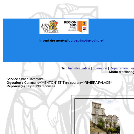
Inventaire général du
patrimoine culturel
Tri :
Immatriculation
|
commune
|
Département
|
é
Mode d'afficha
Service :
Base Inventaire
Question :
Commune='MENTON'
ET Titre courant='*RIVIERA PALACE*'
Réponse(s) :
il y a 138 réponses