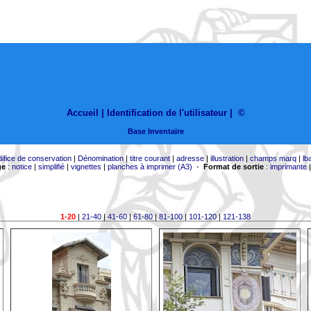
Accueil |
Identification de l'utilisateur
|
©
Base Inventaire
difice de conservation
|
Dénomination
|
titre courant
|
adresse
|
illustration
|
champs marq
|
lb
ge
:
notice
|
simplifié
|
vignettes
|
planches à imprimer (A3)
-
Format de sortie
:
imprimante
1-20
|
21-40
|
41-60
|
61-80
|
81-100
|
101-120
|
121-138