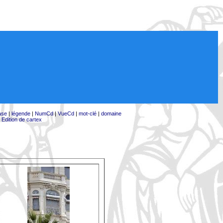
ase
|
légende
|
NumCd
|
VueCd
|
mot-clé
|
domaine
|
Edition de cartex