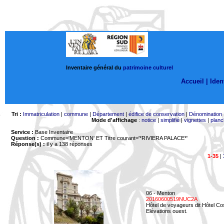
Inventaire général du
patrimoine culturel
Accueil |
Ident
Tri :
Immatriculation
|
commune
|
Département
|
édifice de conservation
|
Dénomination
Mode d'affichage
:
notice
|
simplifié
|
vignettes
|
planc
Service :
Base Inventaire
Question :
Commune='MENTON'
ET Titre courant='*RIVIERA PALACE*'
Réponse(s) :
il y a 138 réponses
1-35
|
06 - Menton
20160600519NUC2A
Hôtel de voyageurs dit Hôtel Co
Elévations ouest.