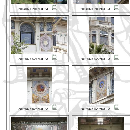
20140600201NUC2A
20140600200NUC2A
20160600521NUC2A
20160600522NUC2A
20160600528NUC2A
20160600529NUC2A