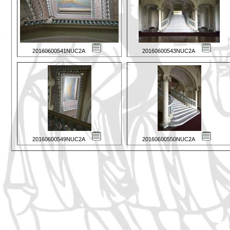
20160600541NUC2A
20160600543NUC2A
20160600549NUC2A
20160600550NUC2A