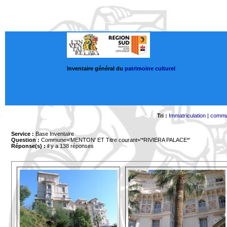
Inventaire général du
patrimoine culturel
Tri :
Immatriculation
|
comm
Service :
Base Inventaire
Question :
Commune='MENTON'
ET Titre courant='*RIVIERA PALACE*'
Réponse(s) :
il y a 138 réponses