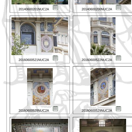
20140600201NUC2A
20140600200NUC2A
20160600521NUC2A
20160600522NUC2A
20160600528NUC2A
20160600529NUC2A