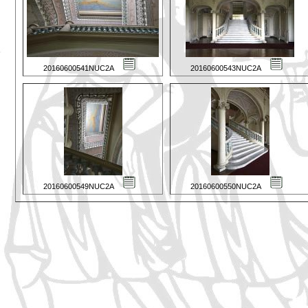
20160600541NUC2A
20160600543NUC2A
20160600549NUC2A
20160600550NUC2A