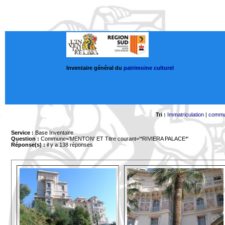
Inventaire général du
patrimoine culturel
Tri :
Immatriculation
|
comm
Service :
Base Inventaire
Question :
Commune='MENTON'
ET Titre courant='*RIVIERA PALACE*'
Réponse(s) :
il y a 138 réponses