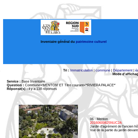
Inventaire général du
patrimoine culturel
Tri :
Immatriculation
|
commune
|
Département
|
é
Mode d'afficha
Service :
Base Inventaire
Question :
Commune='MENTON'
ET Titre courant='*RIVIERA PALACE*'
Réponse(s) :
il y a 138 réponses
06 - Menton
20160600625NUC2A
Jardin d'agrément de l'ancien hô
Vue de la partie du jardin devant 