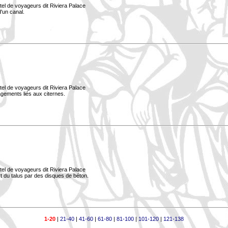
tel de voyageurs dit Riviera Palace
d'un canal.
tel de voyageurs dit Riviera Palace
nagements liés aux citernes.
tel de voyageurs dit Riviera Palace
ort du talus par des disques de béton.
1-20
|
21-40
|
41-60
|
61-80
|
81-100
|
101-120
|
121-138