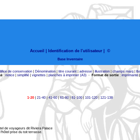
Accueil |
Identification de l'utilisateur
|
©
Base Inventaire
difice de conservation
|
Dénomination
|
titre courant
|
adresse
|
illustration
|
champs marq
|
lb
ge
:
notice
|
simplifié
|
vignettes
|
planches à imprimer (A3)
-
Format de sortie
:
imprimante
1-20
|
21-40
|
41-60
|
61-80
|
81-100
|
101-120
|
121-138
tel de voyageurs dit Riviera Palace
l'hôtel prise du toit terrasse.