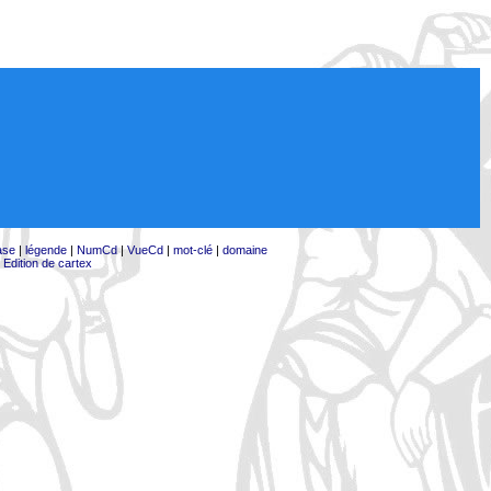
ase
|
légende
|
NumCd
|
VueCd
|
mot-clé
|
domaine
|
Edition de cartex