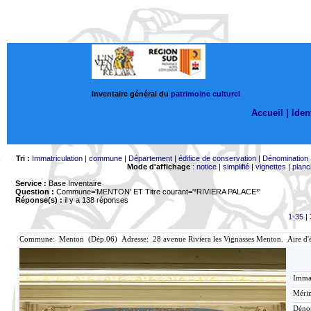
Inventaire général du
patrimoine culturel
Accueil |
Ident
Tri :
Immatriculation
|
commune
|
Département
|
édifice de conservation
|
Dénomination
Mode d'affichage
:
notice
|
simplifié
|
vignettes
|
planc
Service :
Base Inventaire
Question :
Commune='MENTON'
ET Titre courant='*RIVIERA PALACE*'
Réponse(s) :
il y a 138 réponses
1-35
|
Commune: Menton (Dép.06) Adresse: 28 avenue Riviera les Vignasses Menton. Aire d'
Immat
Mérim
Déno