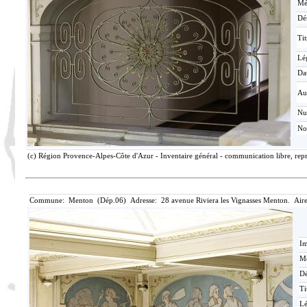
Mé
Dé
Tit
Lé
Da
Au
N
No
(c) Région Provence-Alpes-Côte d'Azur - Inventaire général - communication libre, repr
Commune: Menton (Dép.06) Adresse: 28 avenue Riviera les Vignasses Menton. Aire
Im
Mé
Dé
Ti
L