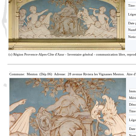
Titre
Lége
Date 
Num
Notic
(c) Région Provence-Alpes-Côte d'Azur - Inventaire général - communication libre, reprodu
Commune: Menton (Dép.06) Adresse: 28 avenue Riviera les Vignasses Menton. Aire d
Imma
Méri
Déno
Titr
Lége
Date
Num