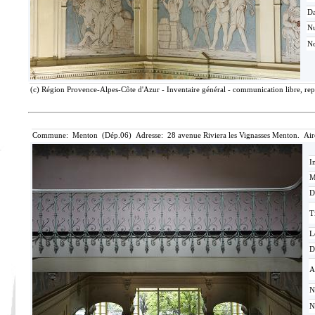
Da
N
No
(c) Région Provence-Alpes-Côte d'Azur - Inventaire général - communication libre, rep
Commune: Menton (Dép.06) Adresse: 28 avenue Riviera les Vignasses Menton. Air
I
M
D
T
L
D
A
N
N