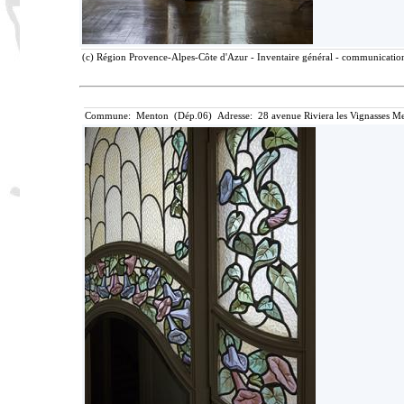
(c) Région Provence-Alpes-Côte d'Azur - Inventaire général - communication 
Commune: Menton (Dép.06) Adresse: 28 avenue Riviera les Vignasses Me