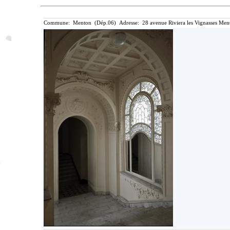
Commune: Menton (Dép.06) Adresse: 28 avenue Riviera les Vignasses Ment