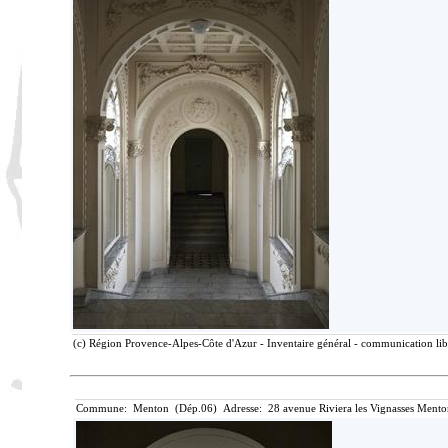
(c) Région Provence-Alpes-Côte d'Azur - Inventaire général - communication libr
Commune: Menton (Dép.06) Adresse: 28 avenue Riviera les Vignasses Mento