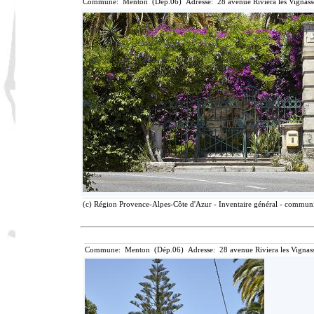
Commune: Menton (Dép.06) Adresse: 28 avenue Riviera les Vignass
(c) Région Provence-Alpes-Côte d'Azur - Inventaire général - communic
Commune: Menton (Dép.06) Adresse: 28 avenue Riviera les Vignass