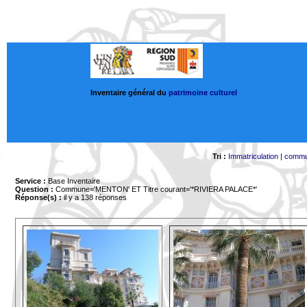
Inventaire général du
patrimoine culturel
Tri :
Immatriculation
|
comm
Service :
Base Inventaire
Question :
Commune='MENTON'
ET Titre courant='*RIVIERA PALACE*'
Réponse(s) :
il y a 138 réponses