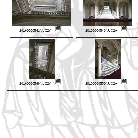
20160600541NUC2A
20160600543NUC2A
20160600549NUC2A
20160600550NUC2A