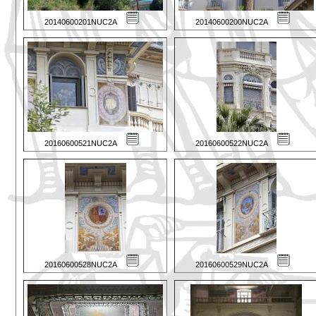
20140600201NUC2A
20140600200NUC2A
20160600521NUC2A
20160600522NUC2A
20160600528NUC2A
20160600529NUC2A