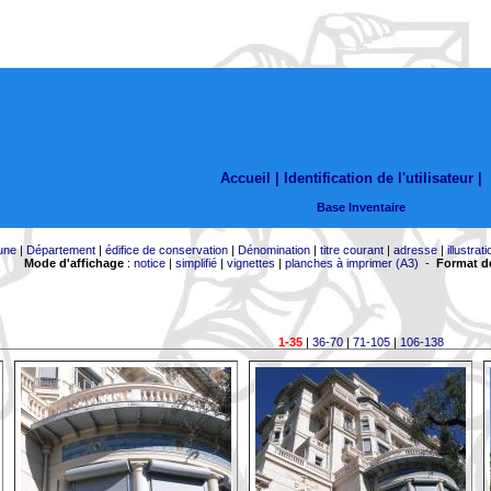
Accueil |
Identification de l'utilisateur
|
Base Inventaire
une
|
Département
|
édifice de conservation
|
Dénomination
|
titre courant
|
adresse
|
illustrati
Mode d'affichage
:
notice
|
simplifié
|
vignettes
|
planches à imprimer (A3)
-
Format de
1-35
|
36-70
|
71-105
|
106-138