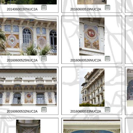
20140600197NUC2A
20160600519NUC2A
20160600525NUC2A
20160600526NUC2A
20160600532NUC2A
20160600533NUC2A