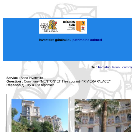
Inventaire général du
patrimoine culturel
Tri :
Immatriculation
|
comm
Service :
Base Inventaire
Question :
Commune='MENTON'
ET Titre courant='*RIVIERA PALACE*'
Réponse(s) :
il y a 138 réponses