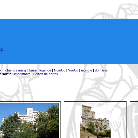
©
on
|
champs marq
|
lbase
|
légende
|
NumCd
|
VueCd
|
mot-clé
|
domaine
 sortie
:
imprimante
|
Edition de cartex