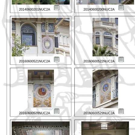
20140600201NUC2A
20140600200NUC2A
20160600521NUC2A
20160600522NUC2A
20160600528NUC2A
20160600529NUC2A