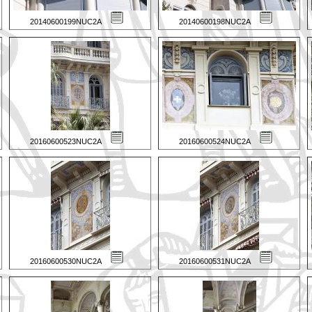
20140600199NUC2A
20140600198NUC2A
20160600523NUC2A
20160600524NUC2A
20160600530NUC2A
20160600531NUC2A