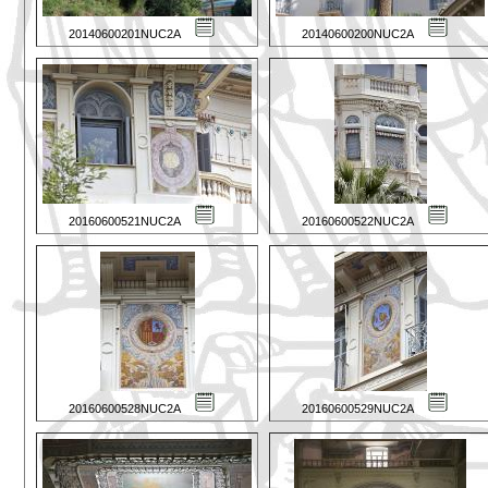
20140600201NUC2A
20140600200NUC2A
20160600521NUC2A
20160600522NUC2A
20160600528NUC2A
20160600529NUC2A