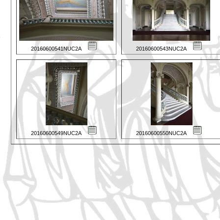
20160600541NUC2A
20160600543NUC2A
20160600549NUC2A
20160600550NUC2A