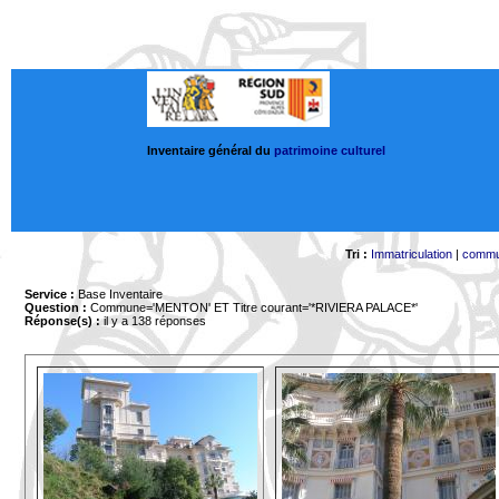
Inventaire général du
patrimoine culturel
Tri :
Immatriculation
|
comm
Service :
Base Inventaire
Question :
Commune='MENTON'
ET Titre courant='*RIVIERA PALACE*'
Réponse(s) :
il y a 138 réponses