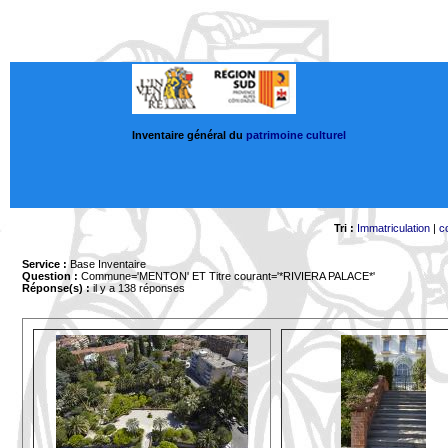
Inventaire général du
patrimoine culturel
Tri :
Immatriculation
|
c
Service :
Base Inventaire
Question :
Commune='MENTON'
ET Titre courant='*RIVIERA PALACE*'
Réponse(s) :
il y a 138 réponses