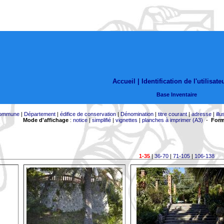
Accueil |
Identification de l'utilisate
Base Inventaire
ommune
|
Département
|
édifice de conservation
|
Dénomination
|
titre courant
|
adresse
|
illu
Mode d'affichage
:
notice
|
simplifié
|
vignettes
|
planches à imprimer (A3)
-
Form
1-35
|
36-70
|
71-105
|
106-138