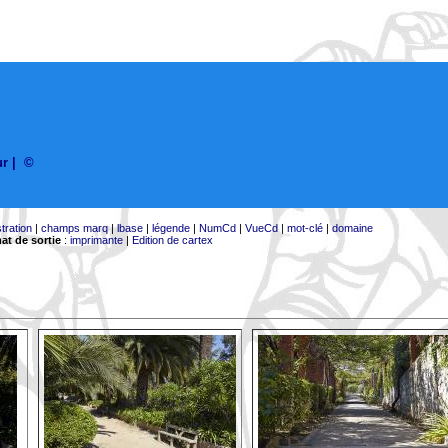
ur
|
©
stration
|
champs marq
|
lbase
|
légende
|
NumCd
|
VueCd
|
mot-clé
|
domaine
at de sortie
:
imprimante
|
Edition de cartex