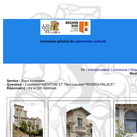
Inventaire général du
patrimoine culturel
Tri :
Immatriculation
|
commune
|
Dép
Mode
Service :
Base Inventaire
Question :
Commune='MENTON'
ET Titre courant='*RIVIERA PALACE*'
Réponse(s) :
il y a 138 réponses