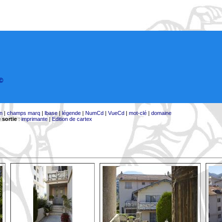
©
on
|
champs marq
|
lbase
|
légende
|
NumCd
|
VueCd
|
mot-clé
|
domaine
 sortie
:
imprimante
|
Edition de cartex