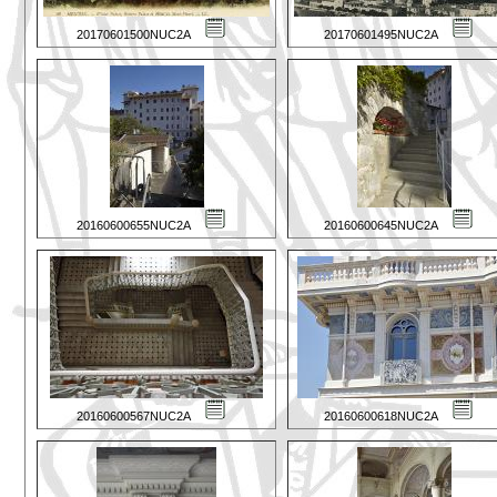
20170601500NUC2A
20170601495NUC2A
20160600655NUC2A
20160600645NUC2A
20160600567NUC2A
20160600618NUC2A