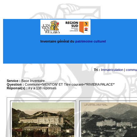
Inventaire général du
patrimoine culturel
Tri :
Immatriculation
|
commu
Service :
Base Inventaire
Question :
Commune='MENTON'
ET Titre courant='*RIVIERA PALACE*'
Réponse(s) :
il y a 138 réponses