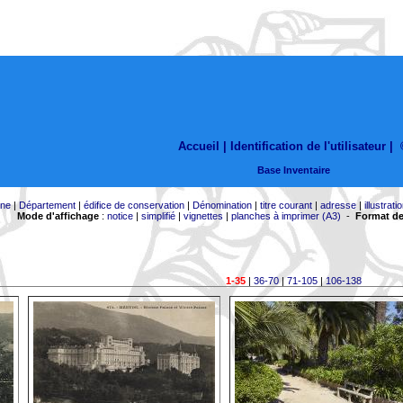
Accueil |
Identification de l'utilisateur
|
Base Inventaire
ne
|
Département
|
édifice de conservation
|
Dénomination
|
titre courant
|
adresse
|
illustrati
Mode d'affichage
:
notice
|
simplifié
|
vignettes
|
planches à imprimer (A3)
-
Format de
1-35
|
36-70
|
71-105
|
106-138