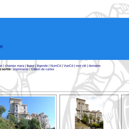
©
on
|
champs marq
|
lbase
|
légende
|
NumCd
|
VueCd
|
mot-clé
|
domaine
 sortie
:
imprimante
|
Edition de cartex