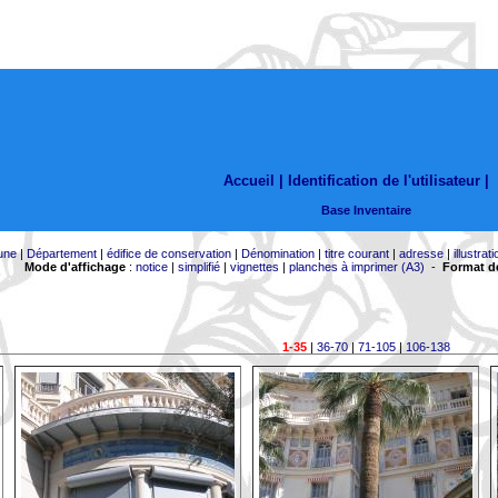
Accueil |
Identification de l'utilisateur
|
Base Inventaire
une
|
Département
|
édifice de conservation
|
Dénomination
|
titre courant
|
adresse
|
illustrati
Mode d'affichage
:
notice
|
simplifié
|
vignettes
|
planches à imprimer (A3)
-
Format de
1-35
|
36-70
|
71-105
|
106-138