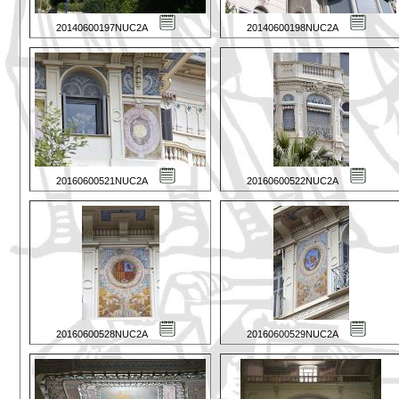
20140600197NUC2A
20140600198NUC2A
20160600521NUC2A
20160600522NUC2A
20160600528NUC2A
20160600529NUC2A