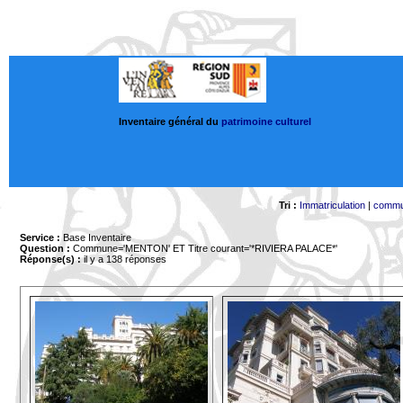
Inventaire général du
patrimoine culturel
Tri :
Immatriculation
|
comm
Service :
Base Inventaire
Question :
Commune='MENTON'
ET Titre courant='*RIVIERA PALACE*'
Réponse(s) :
il y a 138 réponses