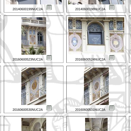
20140600199NUC2A
20140600198NUC2A
20160600523NUC2A
20160600524NUC2A
20160600530NUC2A
20160600531NUC2A