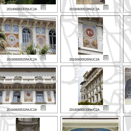
20140600197NUC2A
20160600519NUC2A
20160600525NUC2A
20160600526NUC2A
20160600532NUC2A
20160600533NUC2A