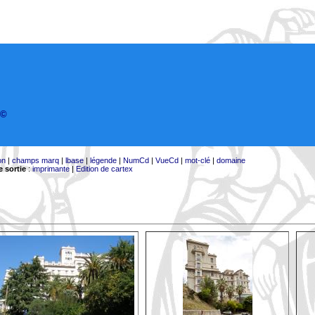
©
on
|
champs marq
|
lbase
|
légende
|
NumCd
|
VueCd
|
mot-clé
|
domaine
 sortie
:
imprimante
|
Edition de cartex