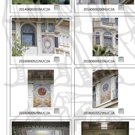
20140600201NUC2A
20140600200NUC2A
20160600521NUC2A
20160600522NUC2A
20160600528NUC2A
20160600529NUC2A