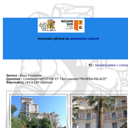
Inventaire général du
patrimoine culturel
Tri :
Immatriculation
|
comm
Service :
Base Inventaire
Question :
Commune='MENTON'
ET Titre courant='*RIVIERA PALACE*'
Réponse(s) :
il y a 138 réponses