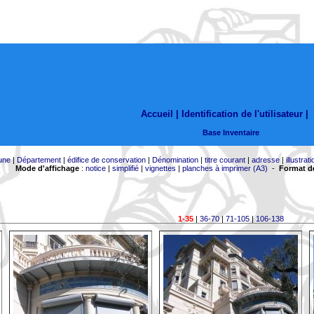
Accueil |
Identification de l'utilisateur
|
Base Inventaire
une
|
Département
|
édifice de conservation
|
Dénomination
|
titre courant
|
adresse
|
illustrati
Mode d'affichage
:
notice
|
simplifié
|
vignettes
|
planches à imprimer (A3)
-
Format de
1-35
|
36-70
|
71-105
|
106-138