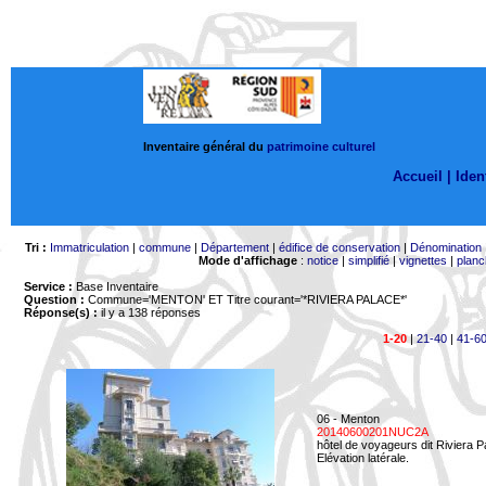
Inventaire général du
patrimoine culturel
Accueil |
Ident
Tri :
Immatriculation
|
commune
|
Département
|
édifice de conservation
|
Dénomination
Mode d'affichage
:
notice
|
simplifié
|
vignettes
|
planc
Service :
Base Inventaire
Question :
Commune='MENTON'
ET Titre courant='*RIVIERA PALACE*'
Réponse(s) :
il y a 138 réponses
1-20
|
21-40
|
41-6
06 - Menton
20140600201NUC2A
hôtel de voyageurs dit Riviera 
Elévation latérale.