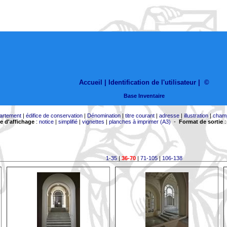
Accueil |
Identification de l'utilisateur
|
©
Base Inventaire
artement
|
édifice de conservation
|
Dénomination
|
titre courant
|
adresse
|
illustration
|
cham
 d'affichage
:
notice
|
simplifié
|
vignettes
|
planches à imprimer (A3)
-
Format de sortie
1-35
|
36-70
|
71-105
|
106-138