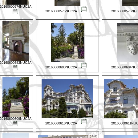
20160600574NUC2A
20160600575NUC2A
20160600576NU
20160600583NUC2A
20160600603NUC2A
20160600604NU
20160600609NUC2A
20160600610NUC2A
20160600611NU