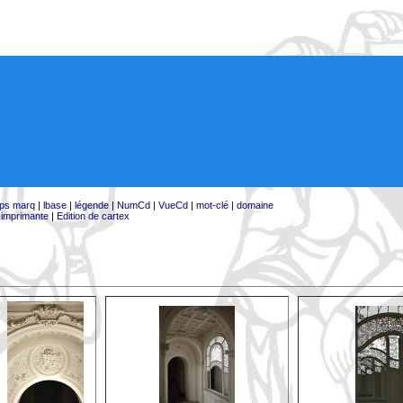
ps marq
|
lbase
|
légende
|
NumCd
|
VueCd
|
mot-clé
|
domaine
:
imprimante
|
Edition de cartex