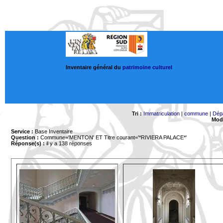
Inventaire général du
patrimoine culturel
Tri :
Immatriculation
|
commune
|
Dép
Mode
Service :
Base Inventaire
Question :
Commune='MENTON'
ET Titre courant='*RIVIERA PALACE*'
Réponse(s) :
il y a 138 réponses