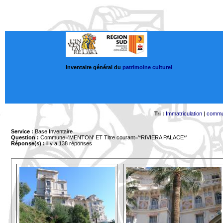
Inventaire général du
patrimoine culturel
Tri :
Immatriculation
|
comm
Service :
Base Inventaire
Question :
Commune='MENTON'
ET Titre courant='*RIVIERA PALACE*'
Réponse(s) :
il y a 138 réponses