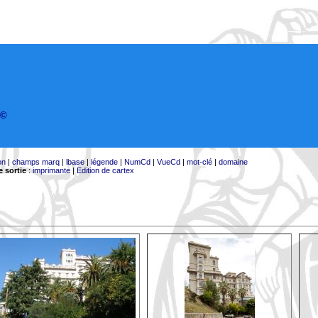
©
on
|
champs marq
|
lbase
|
légende
|
NumCd
|
VueCd
|
mot-clé
|
domaine
 sortie
:
imprimante
|
Edition de cartex