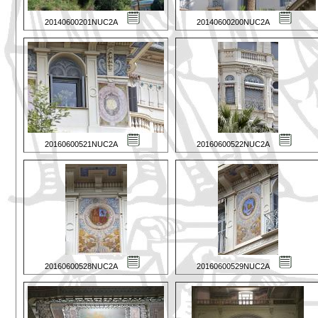
20140600201NUC2A
20140600200NUC2A
20160600521NUC2A
20160600522NUC2A
20160600528NUC2A
20160600529NUC2A