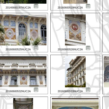
20140600197NUC2A
20160600519NUC2A
20160600525NUC2A
20160600526NUC2A
20160600532NUC2A
20160600533NUC2A