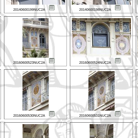
20140600199NUC2A
20140600198NUC2A
20160600523NUC2A
20160600524NUC2A
20160600530NUC2A
20160600531NUC2A