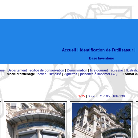
Accueil |
Identification de l'utilisateur
|
Base Inventaire
une
|
Département
|
édifice de conservation
|
Dénomination
|
titre courant
|
adresse
|
illustrati
Mode d'affichage
:
notice
|
simplifié
|
vignettes
|
planches à imprimer (A3)
-
Format de
1-35
|
36-70
|
71-105
|
106-138