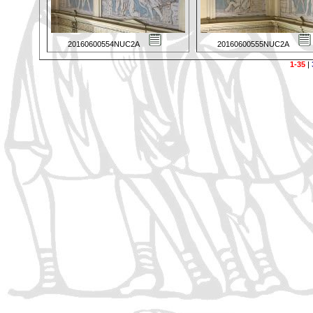
20160600554NUC2A
20160600555NUC2A
1-35
|