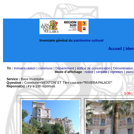
Inventaire général du
patrimoine culturel
Accueil |
Ident
Tri :
Immatriculation
|
commune
|
Département
|
édifice de conservation
|
Dénomination
Mode d'affichage
:
notice
|
simplifié
|
vignettes
|
planc
Service :
Base Inventaire
Question :
Commune='MENTON'
ET Titre courant='*RIVIERA PALACE*'
Réponse(s) :
il y a 138 réponses
1-35
|