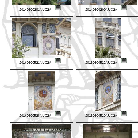
20140600201NUC2A
20140600200NUC2A
20160600521NUC2A
20160600522NUC2A
20160600528NUC2A
20160600529NUC2A