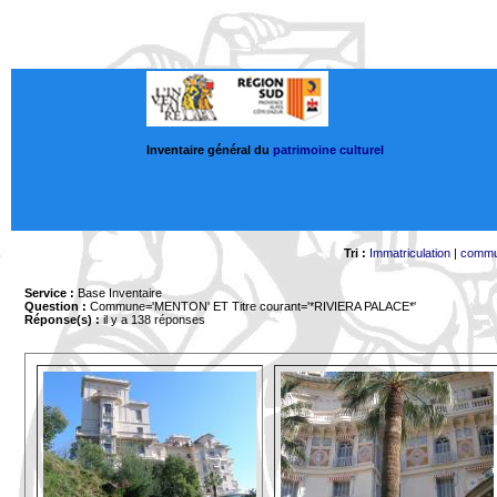
Inventaire général du
patrimoine culturel
Tri :
Immatriculation
|
comm
Service :
Base Inventaire
Question :
Commune='MENTON'
ET Titre courant='*RIVIERA PALACE*'
Réponse(s) :
il y a 138 réponses