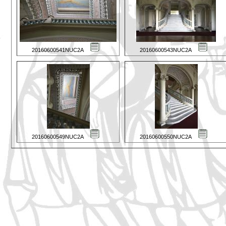
20160600541NUC2A
20160600543NUC2A
20160600549NUC2A
20160600550NUC2A