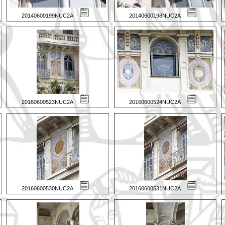
20140600199NUC2A
20140600198NUC2A
20160600523NUC2A
20160600524NUC2A
20160600530NUC2A
20160600531NUC2A