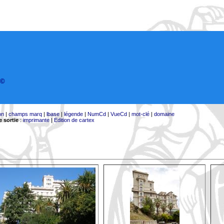
©
on
|
champs marq
|
lbase
|
légende
|
NumCd
|
VueCd
|
mot-clé
|
domaine
 sortie
:
imprimante
|
Edition de cartex