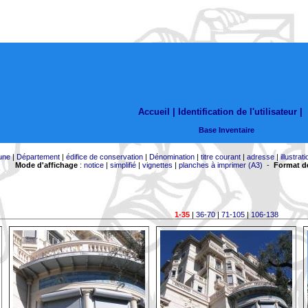
Accueil |
Identification de l'utilisateur
|
Base Inventaire
une
|
Département
|
édifice de conservation
|
Dénomination
|
titre courant
|
adresse
|
illustrati
Mode d'affichage
:
notice
|
simplifié
|
vignettes
|
planches à imprimer (A3)
-
Format de
1-35
|
36-70
|
71-105
|
106-138