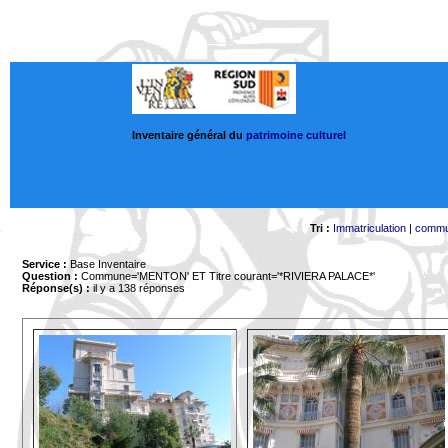
Inventaire général du
patrimoine culturel
Tri :
Immatriculation
|
comm
Service :
Base Inventaire
Question :
Commune='MENTON'
ET Titre courant='*RIVIERA PALACE*'
Réponse(s) :
il y a 138 réponses