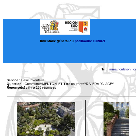
Inventaire général du
patrimoine culturel
Tri :
Immatriculation
|
c
Service :
Base Inventaire
Question :
Commune='MENTON'
ET Titre courant='*RIVIERA PALACE*'
Réponse(s) :
il y a 138 réponses