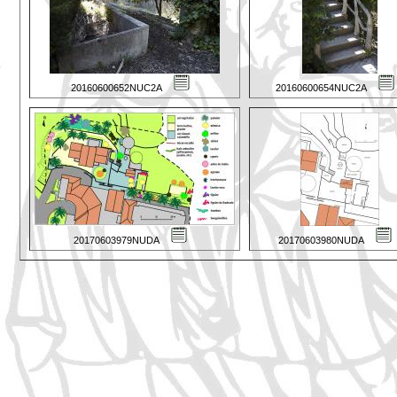
20160600652NUC2A
20160600654NUC2A
20170603979NUDA
20170603980NUDA